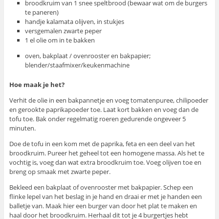
broodkruim van 1 snee speltbrood (bewaar wat om de burgers
te paneren)
handje kalamata olijven, in stukjes
versgemalen zwarte peper
1 el olie om in te bakken
oven, bakplaat / ovenrooster en bakpapier;
blender/staafmixer/keukenmachine
Hoe maak je het?
Verhit de olie in een bakpannetje en voeg tomatenpuree, chilipoeder
en gerookte paprikapoeder toe. Laat kort bakken en voeg dan de
tofu toe. Bak onder regelmatig roeren gedurende ongeveer 5
minuten.
Doe de tofu in een kom met de paprika, feta en een deel van het
broodkruim. Pureer het geheel tot een homogene massa. Als het te
vochtig is, voeg dan wat extra broodkruim toe. Voeg olijven toe en
breng op smaak met zwarte peper.
Bekleed een bakplaat of ovenrooster met bakpapier. Schep een
flinke lepel van het beslag in je hand en draai er met je handen een
balletje van. Maak hier een burger van door het plat te maken en
haal door het broodkruim. Herhaal dit tot je 4 burgertjes hebt