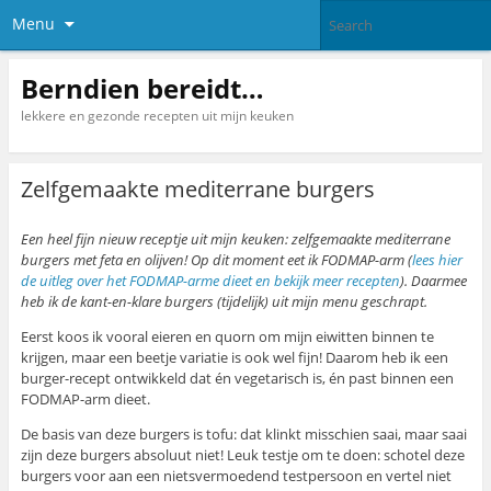
Menu
Berndien bereidt…
lekkere en gezonde recepten uit mijn keuken
Zelfgemaakte mediterrane burgers
Een heel fijn nieuw receptje uit mijn keuken: zelfgemaakte mediterrane
burgers met feta en olijven! Op dit moment eet ik FODMAP-arm (
lees hier
de uitleg over het FODMAP-arme dieet en bekijk meer recepten
). Daarmee
heb ik de kant-en-klare burgers (tijdelijk) uit mijn menu geschrapt.
Eerst koos ik vooral eieren en quorn om mijn eiwitten binnen te
krijgen, maar een beetje variatie is ook wel fijn! Daarom heb ik een
burger-recept ontwikkeld dat én vegetarisch is, én past binnen een
FODMAP-arm dieet.
De basis van deze burgers is tofu: dat klinkt misschien saai, maar saai
zijn deze burgers absoluut niet! Leuk testje om te doen: schotel deze
burgers voor aan een nietsvermoedend testpersoon en vertel niet