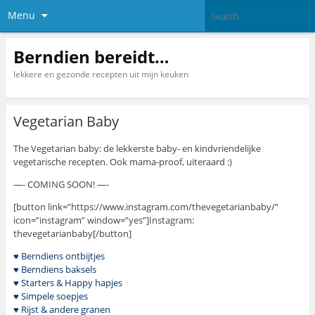
Menu
Berndien bereidt…
lekkere en gezonde recepten uit mijn keuken
Vegetarian Baby
The Vegetarian baby: de lekkerste baby- en kindvriendelijke
vegetarische recepten. Ook mama-proof, uiteraard :)
—- COMING SOON! —-
[button link=”https://www.instagram.com/thevegetarianbaby/”
icon=”instagram” window=”yes”]Instagram:
thevegetarianbaby[/button]
♥ Berndiens ontbijtjes
♥ Berndiens baksels
♥ Starters & Happy hapjes
♥ Simpele soepjes
♥ Rijst & andere granen