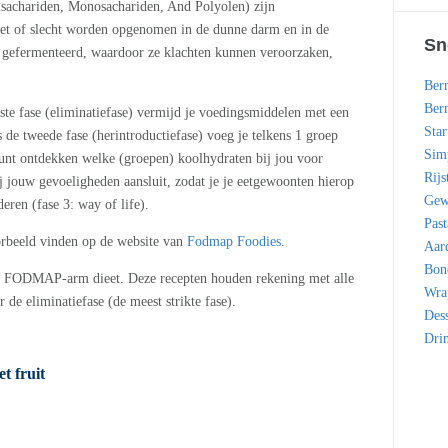
achariden, Monosachariden, And Polyolen) zijn
iet of slecht worden opgenomen in de dunne darm en in de
Sn
 gefermenteerd, waardoor ze klachten kunnen veroorzaken,
Bern
Bern
ste fase (eliminatiefase) vermijd je voedingsmiddelen met een
Star
e tweede fase (herintroductiefase) voeg je telkens 1 groep
Simp
kunt ontdekken welke (groepen) koolhydraten bij jou voor
Rijs
ij jouw gevoeligheden aansluit, zodat je je eetgewoonten hierop
Gew
eren (fase 3: way of life).
Past
orbeeld vinden op de website van
Fodmap Foodies
.
Aar
Bon
en FODMAP-arm dieet. Deze recepten houden rekening met alle
Wra
 de eliminatiefase (de meest strikte fase).
Dess
Dri
t fruit