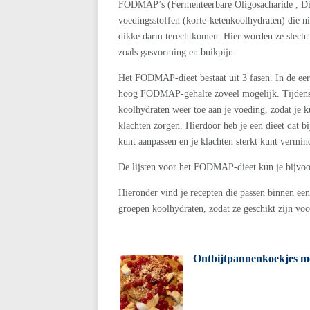
FODMAP’s (Fermenteerbare Oligosacharide , Dis
voedingsstoffen (korte-ketenkoolhydraten) die n
dikke darm terechtkomen. Hier worden ze slecht
zoals gasvorming en buikpijn.
Het FODMAP-dieet bestaat uit 3 fasen. In de eer
hoog FODMAP-gehalte zoveel mogelijk. Tijdens d
koolhydraten weer toe aan je voeding, zodat je 
klachten zorgen. Hierdoor heb je een dieet dat b
kunt aanpassen en je klachten sterkt kunt vermind
De lijsten voor het FODMAP-dieet kun je bijvo
Hieronder vind je recepten die passen binnen e
groepen koolhydraten, zodat ze geschikt zijn voor
Ontbijtpannenkoekjes me