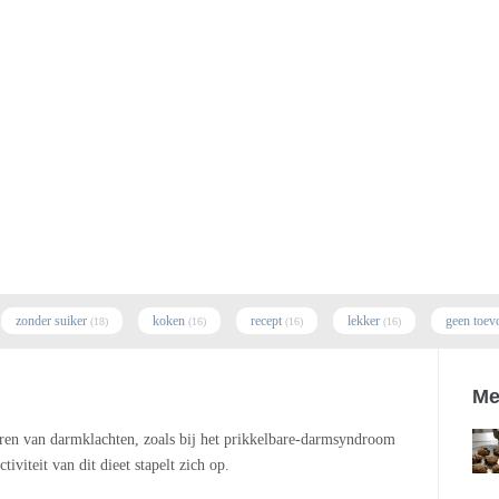
zonder suiker
koken
recept
lekker
geen toev
(18)
(16)
(16)
(16)
Me
en van darmklachten, zoals bij het prikkelbare-darmsyndroom
iviteit van dit dieet stapelt zich op.