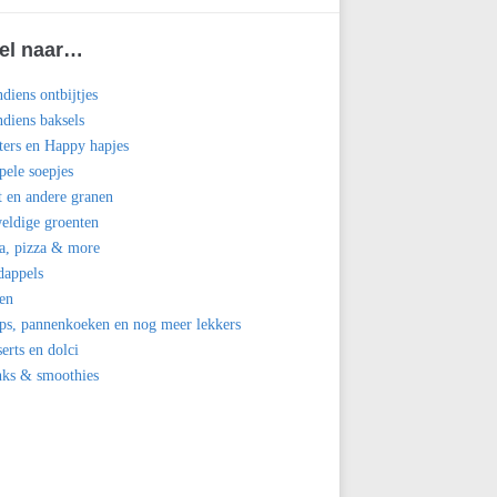
el naar…
diens ontbijtjes
diens baksels
ters en Happy hapjes
ele soepjes
t en andere granen
eldige groenten
a, pizza & more
dappels
en
ps, pannenkoeken en nog meer lekkers
erts en dolci
nks & smoothies