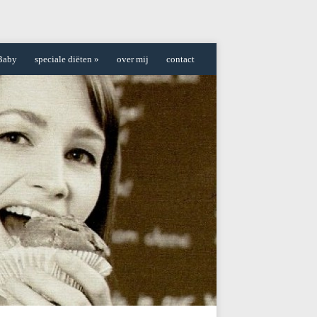
Baby
speciale diëten
»
over mij
contact