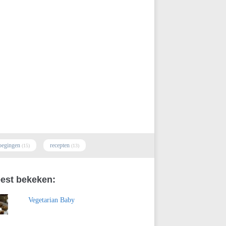
oegingen
recepten
(15)
(13)
est bekeken:
Vegetarian Baby