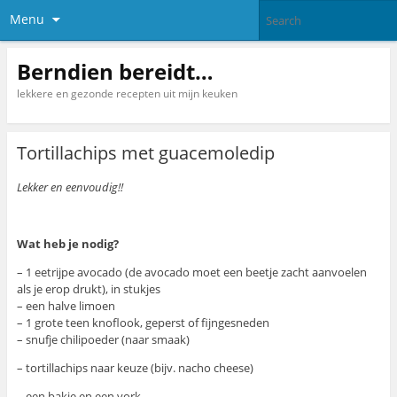
Menu
Berndien bereidt…
lekkere en gezonde recepten uit mijn keuken
Tortillachips met guacemoledip
Lekker en eenvoudig!!
Wat heb je nodig?
– 1 eetrijpe avocado (de avocado moet een beetje zacht aanvoelen
als je erop drukt), in stukjes
– een halve limoen
– 1 grote teen knoflook, geperst of fijngesneden
– snufje chilipoeder (naar smaak)
– tortillachips naar keuze (bijv. nacho cheese)
– een bakje en een vork