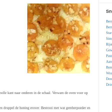
Sn
Bern
Bern
Star
Simp
Rijs
Gew
Past
Aar
Bon
Wra
Dess
Dri
 bolle kant naar onderen in de schaal. Verwam de oven voor op
 en druppel de honing erover. Bestrooi met wat gemberpoeder en