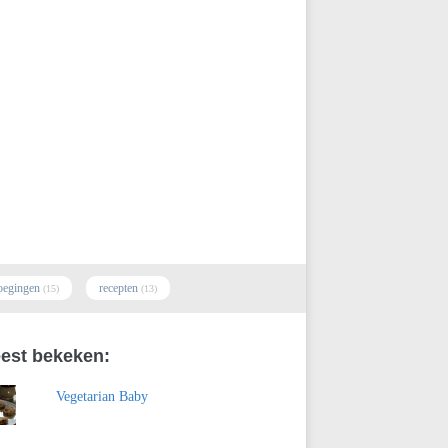
oegingen
recepten
(15)
(13)
est bekeken:
Vegetarian Baby