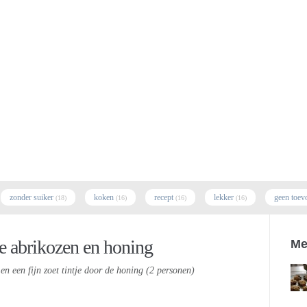
zonder suiker
koken
recept
lekker
geen toev
(18)
(16)
(16)
(16)
e abrikozen en honing
Me
en een fijn zoet tintje door de honing (2 personen)