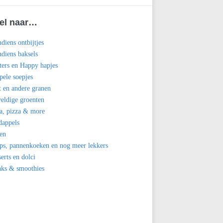
el naar…
diens ontbijtjes
diens baksels
ters en Happy hapjes
ele soepjes
t en andere granen
eldige groenten
a, pizza & more
dappels
en
ps, pannenkoeken en nog meer lekkers
erts en dolci
nks & smoothies