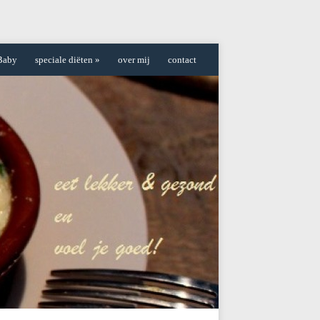
Baby
speciale diëten
»
over mij
contact