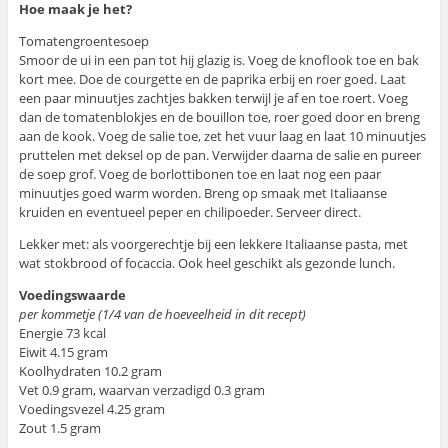
Hoe maak je het?
Tomatengroentesoep
Smoor de ui in een pan tot hij glazig is. Voeg de knoflook toe en bak
kort mee. Doe de courgette en de paprika erbij en roer goed. Laat
een paar minuutjes zachtjes bakken terwijl je af en toe roert. Voeg
dan de tomatenblokjes en de bouillon toe, roer goed door en breng
aan de kook. Voeg de salie toe, zet het vuur laag en laat 10 minuutjes
pruttelen met deksel op de pan. Verwijder daarna de salie en pureer
de soep grof. Voeg de borlottibonen toe en laat nog een paar
minuutjes goed warm worden. Breng op smaak met Italiaanse
kruiden en eventueel peper en chilipoeder. Serveer direct.
Lekker met: als voorgerechtje bij een lekkere Italiaanse pasta, met
wat stokbrood of focaccia. Ook heel geschikt als gezonde lunch.
Voedingswaarde
per kommetje (1/4 van de hoeveelheid in dit recept)
Energie 73 kcal
Eiwit 4.15 gram
Koolhydraten 10.2 gram
Vet 0.9 gram, waarvan verzadigd 0.3 gram
Voedingsvezel 4.25 gram
Zout 1.5 gram