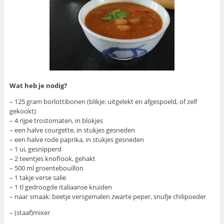
Wat heb je nodig?
– 125 gram borlottibonen (blikje: uitgelekt en afgespoeld, of zelf
gekookt)
– 4 rijpe trostomaten, in blokjes
– een halve courgette, in stukjes gesneden
– een halve rode paprika, in stukjes gesneden
– 1 ui, gesnipperd
– 2 teentjes knoflook, gehakt
– 500 ml groentebouillon
– 1 takje verse salie
– 1 tl gedroogde Italiaanse kruiden
– naar smaak: beetje versgemalen zwarte peper, snufje chilipoeder
– (staaf)mixer