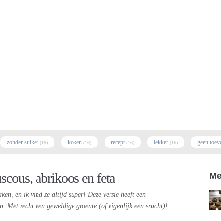
zonder suiker
koken
recept
lekker
geen toev
(18)
(16)
(16)
(16)
cous, abrikoos en feta
Me
en, en ik vind ze altijd super! Deze versie heeft een
n. Met recht een geweldige groente (of eigenlijk een vrucht)!