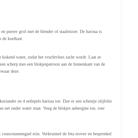
 en pureer grof met de blender of staafmixer. De harissa is
n de koelkast.
 kokend water, zodat het vruchtvlees zacht wordt. Laat ze
een scherp mes een blokjespatroon aan de binnenkant van de
Bewaar deze.
riander en 4 eetlepels harissa toe. Doe er een scheutje olijfolie
s net onder water staat. Voeg de blokjes aubergine toe, roer
t couscousmengsel erin. Verkruimel de feta erover en besprenkel