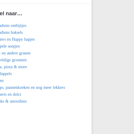
el naar…
diens ontbijtjes
diens baksels
ters en Happy hapjes
ele soepjes
t en andere granen
eldige groenten
a, pizza & more
dappels
en
ps, pannenkoeken en nog meer lekkers
erts en dolci
nks & smoothies