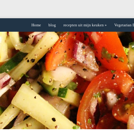
Home
blog
recepten uit mijn keuken
»
Vegetarian 