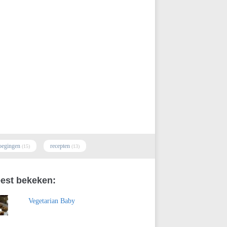
oegingen
recepten
(15)
(13)
est bekeken:
Vegetarian Baby