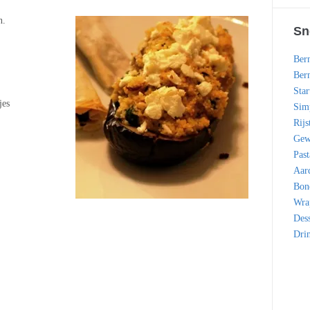
n.
Sn
Bern
Bern
Star
jes
Simp
Rijs
Gew
Past
Aar
Bon
Wra
Dess
Dri