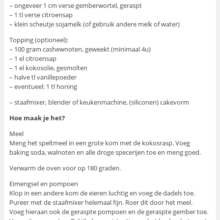
– ongeveer 1 cm verse gemberwortel, geraspt
– 1 tl verse citroensap
– klein scheutje sojamelk (of gebruik andere melk of water)
Topping (optioneel):
– 100 gram cashewnoten, geweekt (minimaal 4u)
– 1 el citroensap
– 1 el kokosolie, gesmolten
– halve tl vanillepoeder
– eventueel: 1 tl honing
– staafmixer, blender of keukenmachine, (siliconen) cakevorm
Hoe maak je het?
Meel
Meng het speltmeel in een grote kom met de kokosrasp. Voeg
baking soda, walnoten en alle droge specerijen toe en meng goed.
Verwarm de oven voor op 180 graden.
Eimengsel en pompoen
Klop in een andere kom de eieren luchtig en voeg de dadels toe.
Pureer met de staafmixer helemaal fijn. Roer dit door het meel.
Voeg hieraan ook de geraspte pompoen en de geraspte gember toe.