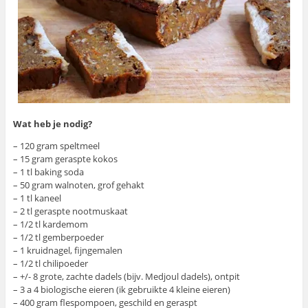
Wat heb je nodig?
– 120 gram speltmeel
– 15 gram geraspte kokos
– 1 tl baking soda
– 50 gram walnoten, grof gehakt
– 1 tl kaneel
– 2 tl geraspte nootmuskaat
– 1/2 tl kardemom
– 1/2 tl gemberpoeder
– 1 kruidnagel, fijngemalen
– 1/2 tl chilipoeder
– +/- 8 grote, zachte dadels (bijv. Medjoul dadels), ontpit
– 3 a 4 biologische eieren (ik gebruikte 4 kleine eieren)
– 400 gram flespompoen, geschild en geraspt