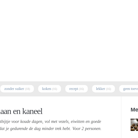
zonder suiker
koken
recept
lekker
geen toev
(18)
(16)
(16)
(16)
an en kaneel
Me
tbijtje voor koude dagen, vol met vezels, eiwitten en goede
 dat je gedurende de dag minder trek hebt. Voor 2 personen.