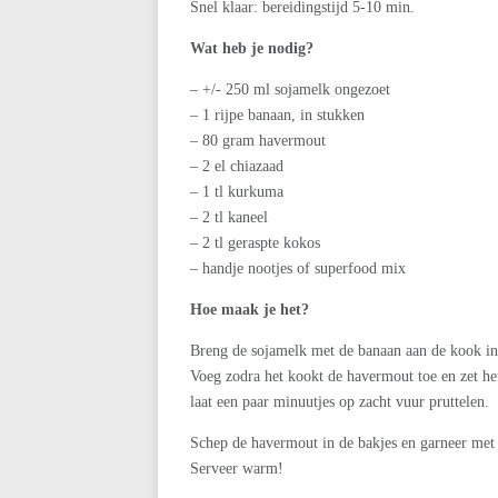
Snel klaar: bereidingstijd 5-10 min.
Wat heb je nodig?
– +/- 250 ml sojamelk ongezoet
– 1 rijpe banaan, in stukken
– 80 gram havermout
– 2 el chiazaad
– 1 tl kurkuma
– 2 tl kaneel
– 2 tl geraspte kokos
– handje nootjes of superfood mix
Hoe maak je het?
Breng de sojamelk met de banaan aan de kook in 
Voeg zodra het kookt de havermout toe en zet he
laat een paar minuutjes op zacht vuur pruttelen.
Schep de havermout in de bakjes en garneer met k
Serveer warm!