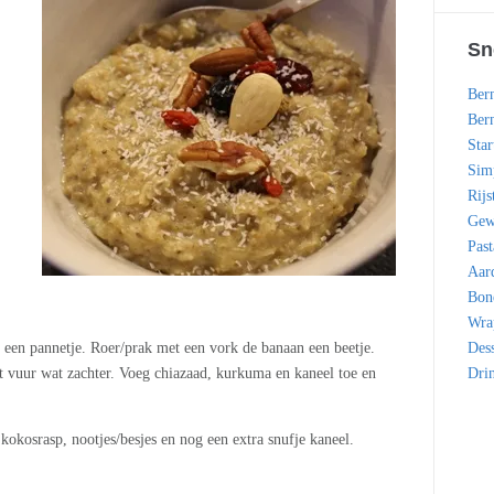
Sn
Bern
Bern
Star
Simp
Rijs
Gew
Past
Aar
Bon
Wra
een pannetje. Roer/prak met een vork de banaan een beetje.
Dess
t vuur wat zachter. Voeg chiazaad, kurkuma en kaneel toe en
Dri
okosrasp, nootjes/besjes en nog een extra snufje kaneel.