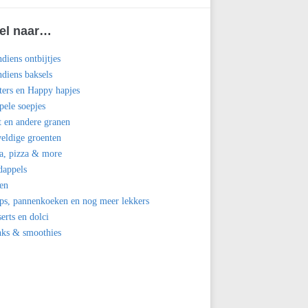
el naar…
diens ontbijtjes
diens baksels
ters en Happy hapjes
ele soepjes
t en andere granen
eldige groenten
a, pizza & more
dappels
en
ps, pannenkoeken en nog meer lekkers
erts en dolci
nks & smoothies