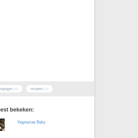
oegingen
recepten
(15)
(13)
est bekeken:
Vegetarian Baby