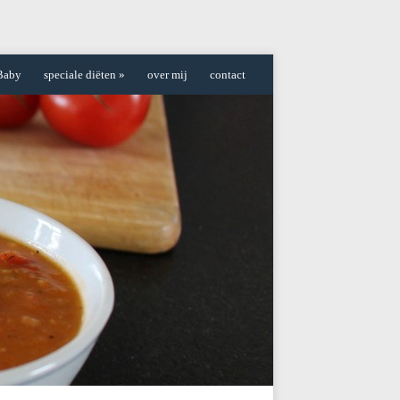
Baby
speciale diëten
»
over mij
contact