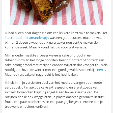
Ik had al een paar dagen zin om een lekkere kerstcake te maken. Het
kerstbrood met amandelspijs
was een groot succes, maar dit was
binnen 2 dagen alweer op.. Ik ga er zeker nog eentje maken de
komende week. Maar ik vond het tijd voor wat variatie.
Mijn moeder maakte vroeger weleens cake of brood in een
tulbandvorm. In het ‘hoge noorden’ heet dit poffert of boffert: een
cake-achtig brood met rozijnen erdoor. Wij aten dat vroeger thuis als
hoofdgerecht, in de winter met een goed gevulde soep erbij (
snert
!).
Maar ook als cake of nagerecht is het heel lekker.
Ik heb in mijn versie een deel van het meel vervangen door zoete
aardappel: dit maakt de cake extra gezond en al wat zoetig van
zichzelf. Bovendien krijgt hij er gelijk een lekker kleurtje van. De
rozijnen heb ik ook weggelaten, in plaats daarvan gebruikte in tutti
frutti, een paar cranberries en een paar gojibesjes. Hiermee kun je
trouwens eindeloos variëren.