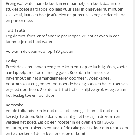
Breng wat water aan de kook in een pannetje en kook daarin de
stukjes zoete aardappel op laag vuur gaar in ongeveer 10 minuten.
Giet ze af, laat een beetje afkoelen en pureer ze. Voeg de dadels toe
en pureer mee.
Tutti Frutti
Leg de tutti frutti en/of andere gedroogde vruchtjes even in een
kommetje met heet water.
Verwarm de oven voor op 180 graden.
Beslag
Breek de eieren boven een grote kom en klop ze luchtig. Voeg zoete
aardappelpuree toe en meng goed. Roer dan het meel, de
havermout en het amandelmeel er doorheen. Voeg kaneel,
nootmuskaat en gember toe. Roer de baking soda en het citroensap
er goed doorheen. Giet de tutti frutti af en snijd ze grof. Voeg ze aan
het beslag toe en roer door.
Kerstcake
Vet de tulbandvorm in met olie, het handigst is om dit met een
kwastje te doen. Schep dan voorzichtig het beslag in de vorm en
verdeel het goed. Zet op een rooster in de oven en bak 30-35
minuten, controleer eventueel of de cake gaar is door erin te prikken
en te checken of de prikker er droog uitkomt.