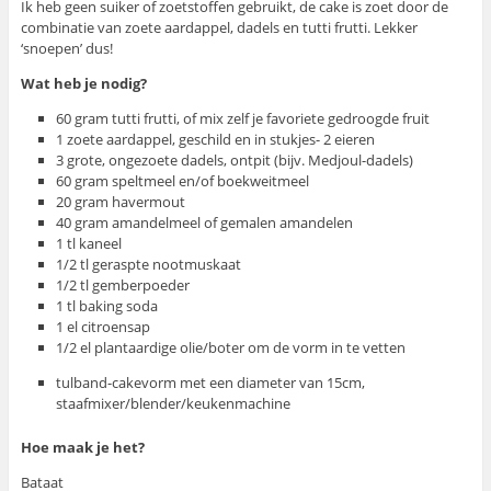
Ik heb geen suiker of zoetstoffen gebruikt, de cake is zoet door de
combinatie van zoete aardappel, dadels en tutti frutti. Lekker
‘snoepen’ dus!
Wat heb je nodig?
60 gram tutti frutti, of mix zelf je favoriete gedroogde fruit
1 zoete aardappel, geschild en in stukjes- 2 eieren
3 grote, ongezoete dadels, ontpit (bijv. Medjoul-dadels)
60 gram speltmeel en/of boekweitmeel
20 gram havermout
40 gram amandelmeel of gemalen amandelen
1 tl kaneel
1/2 tl geraspte nootmuskaat
1/2 tl gemberpoeder
1 tl baking soda
1 el citroensap
1/2 el plantaardige olie/boter om de vorm in te vetten
tulband-cakevorm met een diameter van 15cm,
staafmixer/blender/keukenmachine
Hoe maak je het?
Bataat